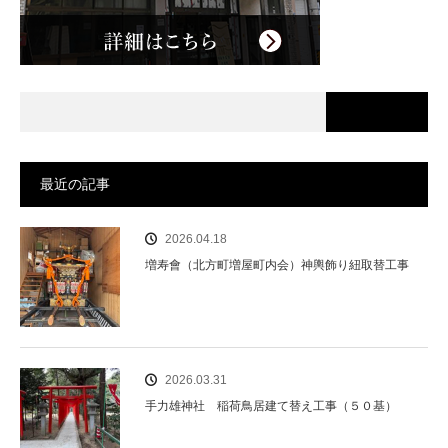
最近の記事
2026.04.18
増寿會（北方町増屋町内会）神輿飾り紐取替工事
2026.03.31
手力雄神社 稲荷鳥居建て替え工事（５０基）