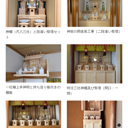
神前の間改装工事［二段違い祭壇］
神棚（尺八三社）と段違い祭壇セッ
ト
一社極上本神明と持ち送り板付きの
特注三社神棚及び祭壇（間口：一
棚板
間）