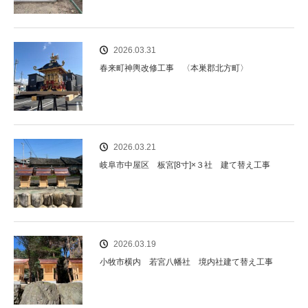
2026.03.31
春来町神輿改修工事 〈本巣郡北方町〉
2026.03.21
岐阜市中屋区 板宮[8寸]×３社 建て替え工事
2026.03.19
小牧市横内 若宮八幡社 境内社建て替え工事