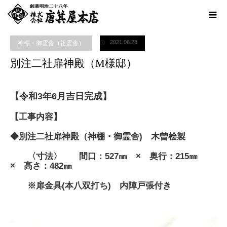
ホーム
ブログ
神棚・御霊舎（祖霊舎）
別注二社扉神殿（M様邸）
2021.06.28
神棚・御霊舎（祖霊舎）
別注二社扉神殿（M様邸）
【令和3年6月吉日完成】
【工事内容】
◆別注二社扉神殿（神棚・御霊舎) 木曽桧製
〈寸法〉 間口：527㎜ × 奥行：215㎜
× 高さ：482㎜
※扉金具(本八双打ち) 内陣戸張付き