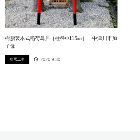
樹脂製本式稲荷鳥居［柱径Φ115㎜］ 中津川市加
子母
2020.9.30
鳥居工事