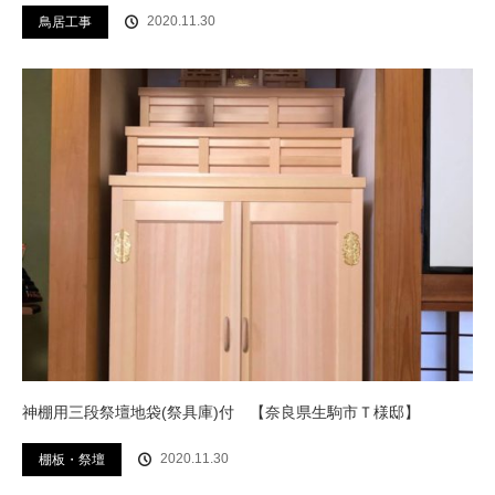
2020.11.30
鳥居工事
神棚用三段祭壇地袋(祭具庫)付 【奈良県生駒市Ｔ様邸】
2020.11.30
棚板・祭壇