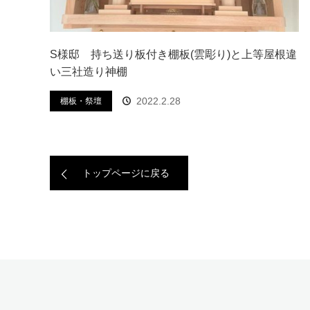
S様邸 持ち送り板付き棚板(雲彫り)と上等屋根違
い三社造り神棚
2022.2.28
棚板・祭壇
トップページに戻る