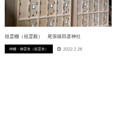
祖霊棚（祖霊殿） 尾張猿田彦神社
2022.2.28
神棚・御霊舎（祖霊舎）