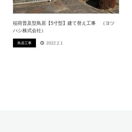
稲荷普及型鳥居【5寸型】建て替え工事 （ヨツ
ハシ株式会社）
2022.2.1
鳥居工事