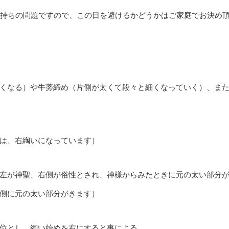
気持ちの問題ですので、この日を避けるかどうかはご家庭でお決め
くなる）や牛蒡締め（片側が太くて段々と細くなっていく）、ま
は、右綯いになっています）
左が神聖、右側が俗性とされ、神様からみたときに元の太い部分
側に元の太い部分がきます）
位とし、綯い始めを右にすると事による。