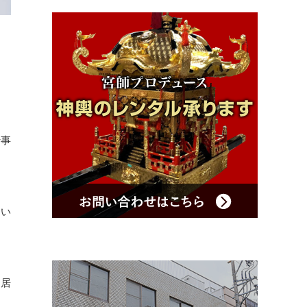
行事
てい
は居