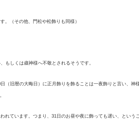
ます。（その他、門松や松飾りも同様）
ない、もしくは歳神様へ不敬とされるそうです。
30日（旧暦の大晦日）に正月飾りを飾ることは一夜飾りと言い、神
。
いわれています。つまり、31日のお昼や夜に飾っても遅い、という