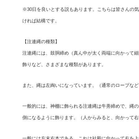
※30日を良いとする説もあります。こちらは皆さんの
ければ結構です。
【注連縄の種類】
注連縄には、鼓胴締め（真ん中が太く両端に向かって細
飾りなど、さまざまな種類があります。
また、縄は左綯いになっています。（通常のロープなど
一般的には、神棚に飾られる注連縄は牛蒡締めで、縄の
側になるように飾ります。（人からみると、向かって右
一般には左末右本である。これは社殿に向かって右を上