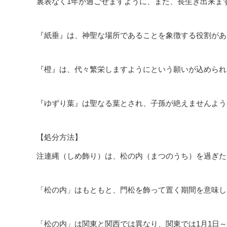
裏表なく1年が過ごせますように、また、長生き出来ま
『紙垂』は、神聖な場所であることを象徴する役割があ
『橙』は、代々繁栄しますようにという願いが込められ
『ゆずり葉』は聖なる葉とされ、子孫が絶えませんよう
【処分方法】
注連縄（しめ飾り）は、松の内（まつのうち）を過ぎた
「松の内」はもともと、門松を飾って置く期間を意味し
「松の内」は関東と関西では異なり、関東では1月1日～1