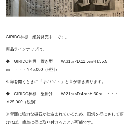
GIRIDO神棚 絶賛発売中 です。
商品ラインナップは、
◆ GIRIDO神棚 置き型 W:31㎝×D:11.5㎝×H:35.5
㎝ ・・・￥45,000（税別）
※扉を開くときに『ギ
～』と音が響き渡ります。
ｷﾞｷﾞｷﾞ
◆ GIRIDO神棚 壁掛け W:21㎝×D:4㎝×H:30㎝ ・・・
￥25,000（税別）
※背面に強力な磁石が仕込まれているため、画鋲を壁にさして頂
ければ、簡単に壁に取り付けることが可能です。