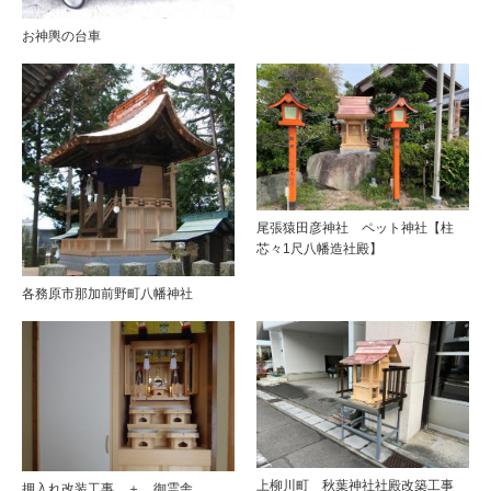
お神輿の台車
尾張猿田彦神社 ペット神社【柱
芯々1尺八幡造社殿】
各務原市那加前野町八幡神社
上柳川町 秋葉神社社殿改築工事
押入れ改装工事 ＋ 御霊舎