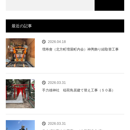
最近の記事
2026.04.18
増寿會（北方町増屋町内会）神輿飾り紐取替工事
2026.03.31
手力雄神社 稲荷鳥居建て替え工事（５０基）
2026.03.31