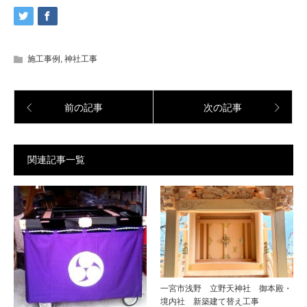
施工事例
,
神社工事
前の記事
次の記事
関連記事一覧
一宮市浅野 立野天神社 御本殿・
境内社 新築建て替え工事