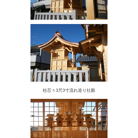
柱芯々3尺3寸流れ造り社殿