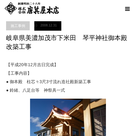
ホーム
ブログ
施工事例
,
神社工事
岐阜県美濃加茂市下米田 琴平神社御本
殿改築工事
2008.12.31
施工事例
岐阜県美濃加茂市下米田 琴平神社御本殿
改築工事
【平成20年12月吉日完成】
【工事内容】
● 御本殿 柱芯々3尺3寸流れ造社殿新築工事
● 鈴緒、八足台等 神祭具一式