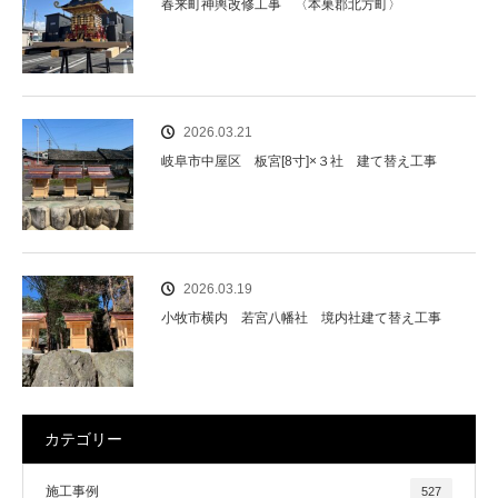
春来町神輿改修工事 〈本巣郡北方町〉
2026.03.21
岐阜市中屋区 板宮[8寸]×３社 建て替え工事
2026.03.19
小牧市横内 若宮八幡社 境内社建て替え工事
カテゴリー
施工事例
527