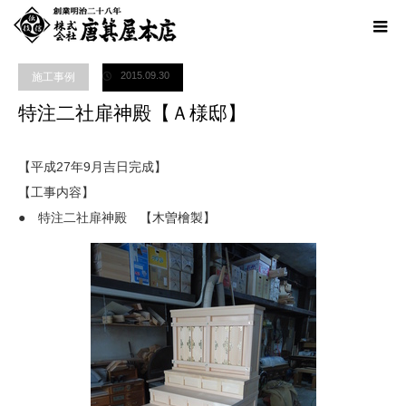
ホーム
ブログ
施工事例
,
神棚・御霊舎（祖霊舎）
特注二社扉神殿【Ａ様
邸】
2015.09.30
施工事例
特注二社扉神殿【Ａ様邸】
【平成27年9月吉日完成】
【工事内容】
● 特注二社扉神殿 【木曽檜製】