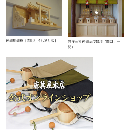
神棚用棚板［雲彫り持ち送り板］
特注三社神棚及び祭壇（間口：一
間）