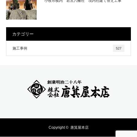
小牧市横内 若宮八幡社 境内社建て替え工事
カテゴリー
施工事例
527
Copyright ©
唐箕屋本店