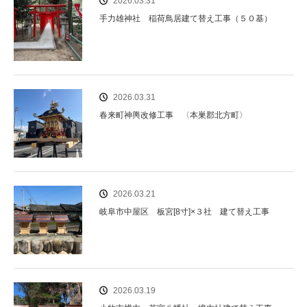
2026.03.31
手力雄神社 稲荷鳥居建て替え工事（５０基）
2026.03.31
春来町神輿改修工事 〈本巣郡北方町〉
2026.03.21
岐阜市中屋区 板宮[8寸]×３社 建て替え工事
2026.03.19