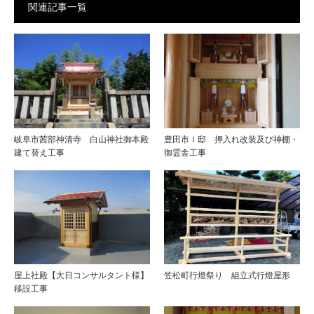
関連記事一覧
岐阜市茜部神清寺 白山神社御本殿
豊田市Ｉ邸 押入れ改装及び神棚・
建て替え工事
御霊舎工事
屋上社殿【大日コンサルタント様】
笠松町行燈祭り 組立式行燈屋形
移設工事