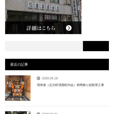
最近の記事
2026.04.18
増寿會（北方町増屋町内会）神輿飾り紐取替工事