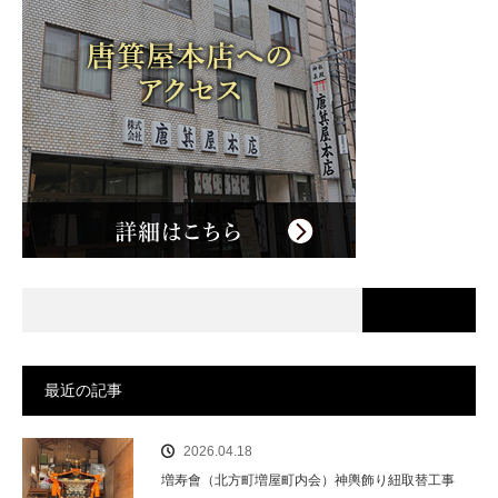
最近の記事
2026.04.18
増寿會（北方町増屋町内会）神輿飾り紐取替工事