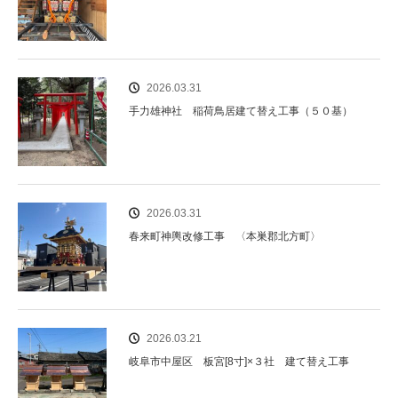
2026.03.31
手力雄神社 稲荷鳥居建て替え工事（５０基）
2026.03.31
春来町神輿改修工事 〈本巣郡北方町〉
2026.03.21
岐阜市中屋区 板宮[8寸]×３社 建て替え工事