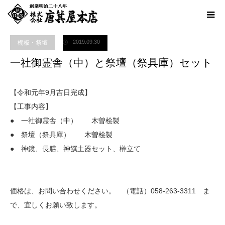
ホーム
ブログ
棚板・祭壇
,
神棚・御霊舎（祖霊舎）
一社御霊舎（中）と祭
壇（祭具庫）セット
2019.09.30
棚板・祭壇
一社御霊舎（中）と祭壇（祭具庫）セット
【令和元年9月吉日完成】
【工事内容】
● 一社御霊舎（中） 木曽桧製
● 祭壇（祭具庫） 木曽桧製
● 神鏡、長膳、神饌土器セット、榊立て
価格は、お問い合わせください。 （電話）058-263-3311 ま
で、宜しくお願い致します。