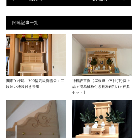
関連記事一覧
関市Ｙ様邸 700型高級御霊舎＋二
神棚設置例【屋根違い三社(中)特上
段違い地袋付き祭壇
品＋簡易袖板付き棚板(特大)＋神具
セット】