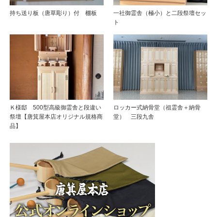
持ち送り板（唐草彫り）付 棚板
一社御霊舎（極小）と二段祭壇セッ
ト
Ｋ様邸 500型高級御霊舎と段違い
ロッカー式納骨堂（祖霊舎＋納骨
祭壇【唐箕屋本店オリジナル規格商
堂） 三段九舎
品】