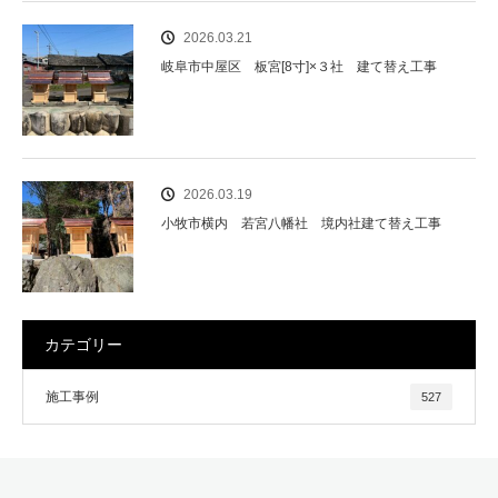
2026.03.21
岐阜市中屋区 板宮[8寸]×３社 建て替え工事
2026.03.19
小牧市横内 若宮八幡社 境内社建て替え工事
カテゴリー
施工事例
527