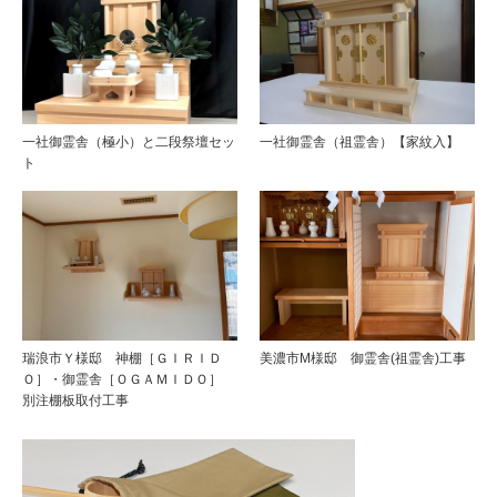
一社御霊舎（極小）と二段祭壇セッ
一社御霊舎（祖霊舎）【家紋入】
ト
瑞浪市Ｙ様邸 神棚［ＧＩＲＩＤ
美濃市M様邸 御霊舎(祖霊舎)工事
Ｏ］・御霊舎［ＯＧＡＭＩＤＯ］
別注棚板取付工事