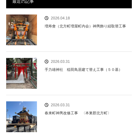
最近の記事
2026.04.18
増寿會（北方町増屋町内会）神輿飾り紐取替工事
2026.03.31
手力雄神社 稲荷鳥居建て替え工事（５０基）
2026.03.31
春来町神輿改修工事 〈本巣郡北方町〉