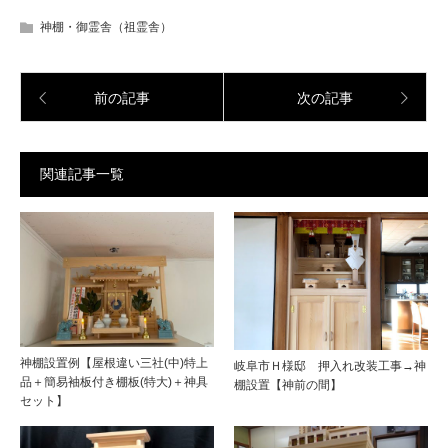
神棚・御霊舎（祖霊舎）
前の記事
次の記事
関連記事一覧
神棚設置例【屋根違い三社(中)特上
岐阜市Ｈ様邸 押入れ改装工事→神
品＋簡易袖板付き棚板(特大)＋神具
棚設置【神前の間】
セット】