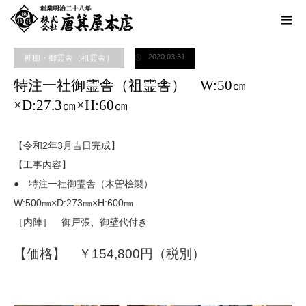
ホーム
ブログ
神棚・御霊舎（祖霊舎）
特注一社御霊舎（祖霊舎） W:50
㎝×D:27.3㎝×H:60㎝
2020.03.31
神棚・御霊舎（祖霊舎）
特注一社御霊舎（祖霊舎） W:50㎝
×D:27.3㎝×H:60㎝
【令和2年3月吉日完成】
【工事内容】
● 特注一社御霊舎（木曽桧製）
W:500㎜×D:273㎜×H:600㎜
［内陣］ 御戸張、御壁代付き
【価格】 ￥154,800円（税別）