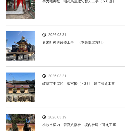
手力雄神社 稲荷鳥居建て替え工事（５０基）
2026.03.31
春来町神輿改修工事 〈本巣郡北方町〉
2026.03.21
岐阜市中屋区 板宮[8寸]×３社 建て替え工事
2026.03.19
小牧市横内 若宮八幡社 境内社建て替え工事