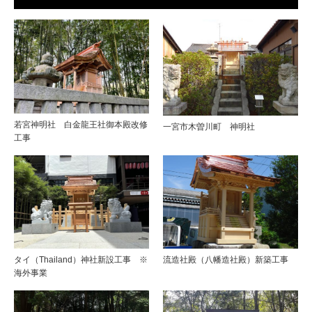
若宮神明社 白金龍王社御本殿改修
一宮市木曽川町 神明社
工事
タイ（Thailand）神社新設工事 ※
流造社殿（八幡造社殿）新築工事
海外事業