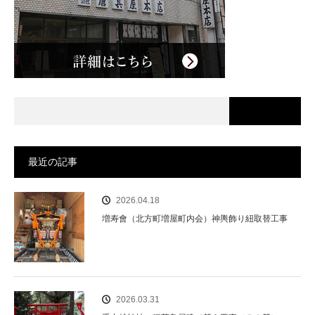
最近の記事
2026.04.18
増寿會（北方町増屋町内会）神輿飾り紐取替工事
2026.03.31