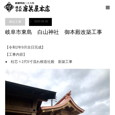
ホーム
ブログ
神社工事
岐阜市東島 白山神社 御本殿改築工事
2020.09.30
神社工事
岐阜市東島 白山神社 御本殿改築工事
【令和2年9月吉日完成】
【工事内容】
● 柱芯々2尺5寸流れ根造社殿 新築工事