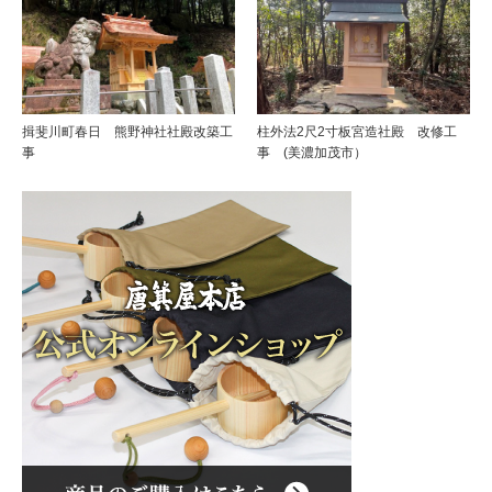
揖斐川町春日 熊野神社社殿改築工
柱外法2尺2寸板宮造社殿 改修工
事
事 (美濃加茂市）