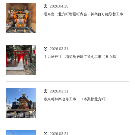
2026.04.18
増寿會（北方町増屋町内会）神輿飾り紐取替工事
2026.03.31
手力雄神社 稲荷鳥居建て替え工事（５０基）
2026.03.31
春来町神輿改修工事 〈本巣郡北方町〉
2026.03.21