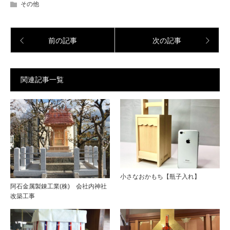
その他
前の記事
次の記事
関連記事一覧
小さなおかもち【瓶子入れ】
阿石金属製錬工業(株) 会社内神社
改築工事