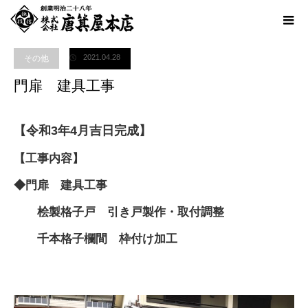
ホーム
ブログ
その他
門扉 建具工事
2021.04.28
その他
門扉 建具工事
【令和3年4月吉日完成】
【工事内容】
◆門扉 建具工事
桧製格子戸 引き戸製作・取付調整
千本格子欄間 枠付け加工