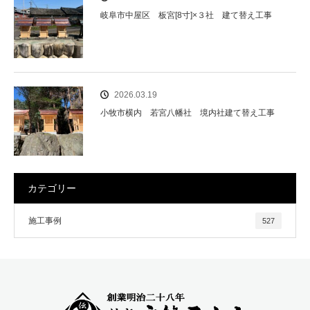
岐阜市中屋区 板宮[8寸]×３社 建て替え工事
2026.03.19
小牧市横内 若宮八幡社 境内社建て替え工事
カテゴリー
施工事例
527