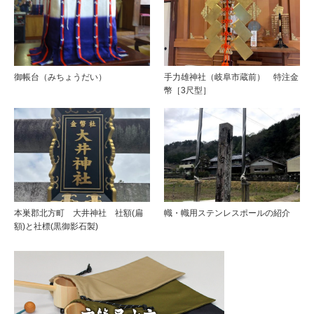
御帳台（みちょうだい）
手力雄神社（岐阜市蔵前） 特注金
幣［3尺型］
本巣郡北方町 大井神社 社額(扁
幟・幟用ステンレスポールの紹介
額)と社標(黒御影石製)