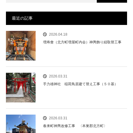
最近の記事
2026.04.18
増寿會（北方町増屋町内会）神輿飾り紐取替工事
2026.03.31
手力雄神社 稲荷鳥居建て替え工事（５０基）
2026.03.31
春来町神輿改修工事 〈本巣郡北方町〉