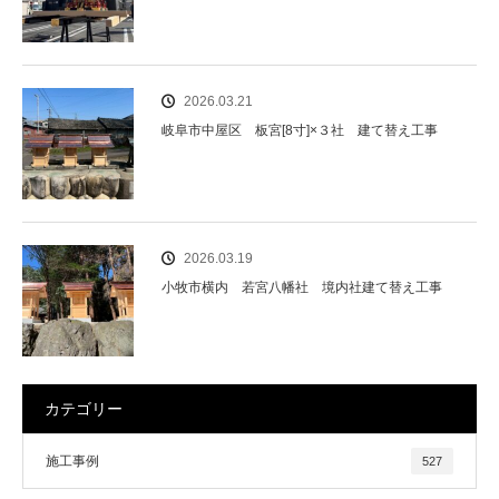
2026.03.21
岐阜市中屋区 板宮[8寸]×３社 建て替え工事
2026.03.19
小牧市横内 若宮八幡社 境内社建て替え工事
カテゴリー
施工事例
527