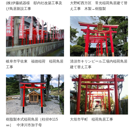
(株)伊藤紙器様 邸内社改築工事及
大野町西方区 常光稲荷鳥居建て替
び鳥居新設工事
え工事 木製→樹脂製
岐阜市宇佐東 福徳稲荷 稲荷鳥居
清須市キリンビール工場内稲荷鳥居
工事
建て替え工事
樹脂製本式稲荷鳥居［柱径Φ115
大垣市平町 稲荷鳥居工事
㎜］ 中津川市加子母