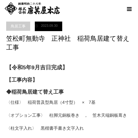
ホーム
ブログ
鳥居工事
笠松町無動寺 正神社 稲荷鳥居建て替え工事
2023.09.30
鳥居工事
笠松町無動寺 正神社 稲荷鳥居建て替え
工事
【令和5年9月吉日完成】
【工事内容】
◆稲荷鳥居建て替え工事
〈仕様〉 稲荷普及型鳥居（4寸型） × 7基
〈オプション工事〉 柱脚元銅板巻き ， 笠木天端銅板葺き
〈柱文字入れ〉 黒楷書手書き文字入れ