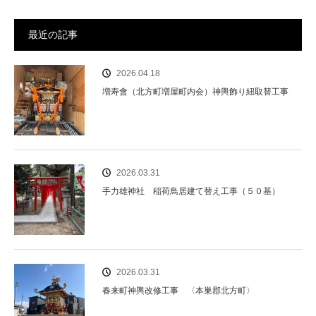
最近の記事
2026.04.18
増寿會（北方町増屋町内会）神輿飾り紐取替工事
2026.03.31
手力雄神社 稲荷鳥居建て替え工事（５０基）
2026.03.31
春来町神輿改修工事 〈本巣郡北方町〉