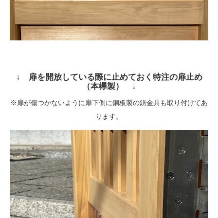
↓ 扉を開放している際に止めておく特注の扉止め
（本欅製） ↓
※扉が傷つかないように扉下側に銅板製の錺金具も取り付けてあ
ります。