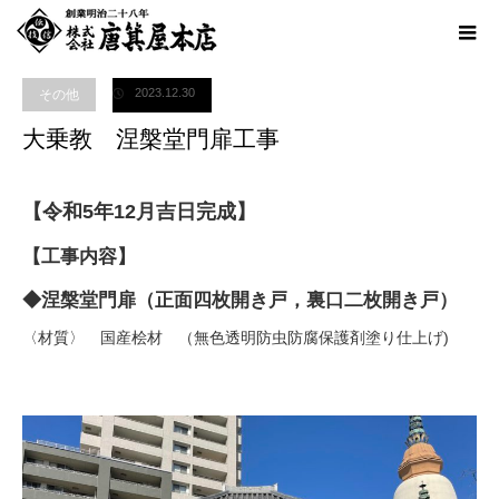
ホーム
ブログ
その他
大乗教 涅槃堂門扉工事
2023.12.30
その他
大乗教 涅槃堂門扉工事
【令和5年12月吉日完成】
【工事内容】
◆涅槃堂門扉（正面四枚開き戸，裏口二枚開き戸）
〈材質〉 国産桧材 （無色透明防虫防腐保護剤塗り仕上げ)