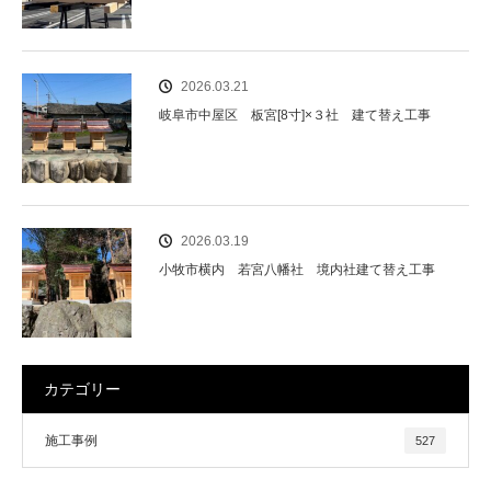
2026.03.21
岐阜市中屋区 板宮[8寸]×３社 建て替え工事
2026.03.19
小牧市横内 若宮八幡社 境内社建て替え工事
カテゴリー
施工事例
527