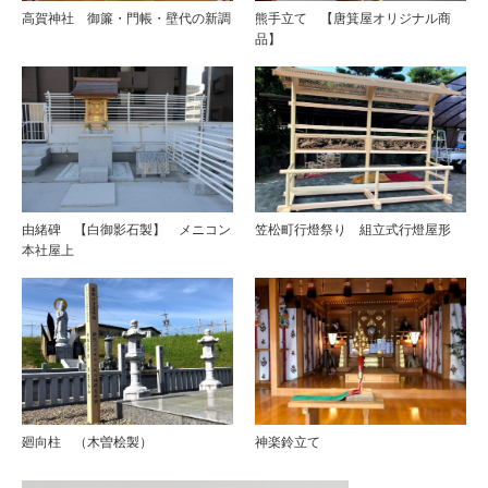
高賀神社 御簾・門帳・壁代の新調
熊手立て 【唐箕屋オリジナル商
品】
由緒碑 【白御影石製】 メニコン
笠松町行燈祭り 組立式行燈屋形
本社屋上
廻向柱 （木曽桧製）
神楽鈴立て