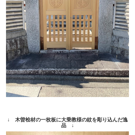
↓ 木曽桧材の一枚板に大乗教様の紋を彫り込んだ逸
品 ↓